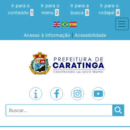
Ir para o
Ir para o
Ir para a
Ir para o
conteúdo
1
menu
2
busca
3
rodapé
4
Acesso à informação
|
Acessibilidade
Pesquisar