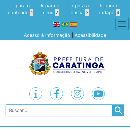
Ir para o
Ir para o
Ir para a
Ir para o
conteúdo
1
menu
2
busca
3
rodapé
4
Acesso à informação
|
Acessibilidade
Pesquisar