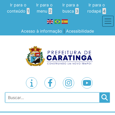
Ir para o
Ir para o
Ir para a
Ir para o
conteúdo
1
menu
2
busca
3
rodapé
4
Acesso à informação
|
Acessibilidade
Pesquisar