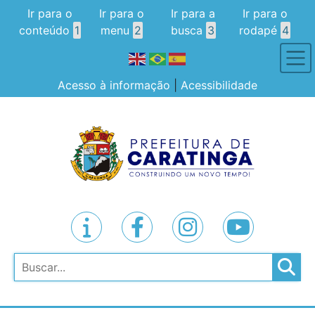
Ir para o
Ir para o
Ir para a
Ir para o
conteúdo
1
menu
2
busca
3
rodapé
4
Acesso à informação
|
Acessibilidade
Pesquisar