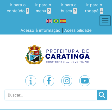
Ir para o
Ir para o
Ir para a
Ir para o
conteúdo
1
menu
2
busca
3
rodapé
4
Acesso à informação
|
Acessibilidade
Pesquisar