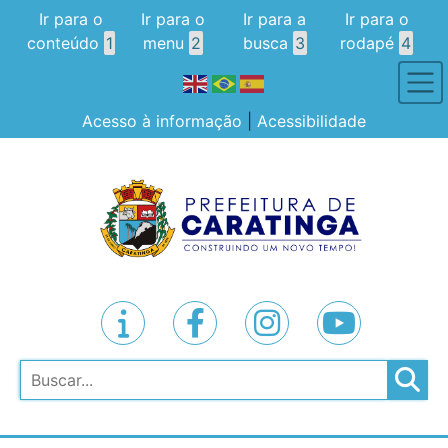
Ir para o
Ir para o
Ir para a
Ir para o
conteúdo
1
menu
2
busca
3
rodapé
4
Acesso à informação
|
Acessibilidade
Pesquisar