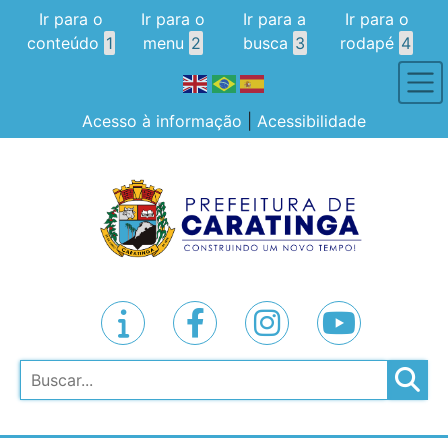
Ir para o
Ir para o
Ir para a
Ir para o
conteúdo
1
menu
2
busca
3
rodapé
4
Acesso à informação
|
Acessibilidade
Pesquisar