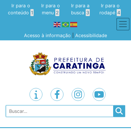
Ir para o
Ir para o
Ir para a
Ir para o
conteúdo
1
menu
2
busca
3
rodapé
4
Acesso à informação
|
Acessibilidade
Pesquisar