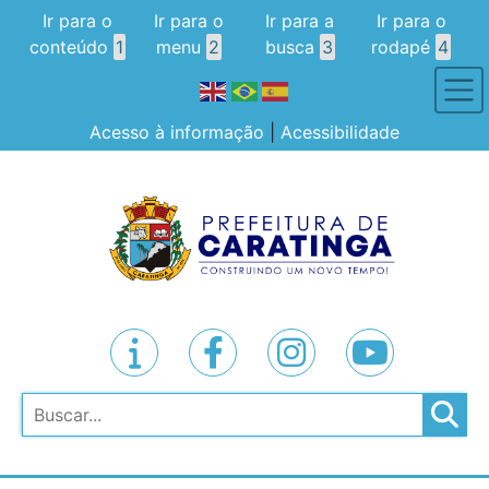
Ir para o
Ir para o
Ir para a
Ir para o
conteúdo
1
menu
2
busca
3
rodapé
4
Acesso à informação
|
Acessibilidade
Pesquisar