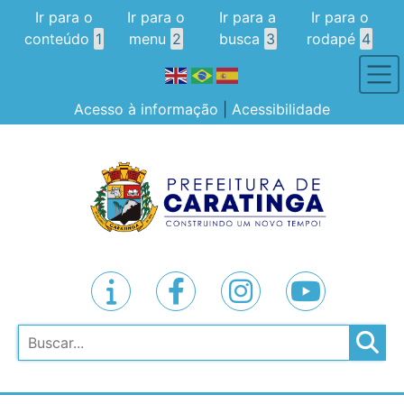
Ir para o
Ir para o
Ir para a
Ir para o
conteúdo
1
menu
2
busca
3
rodapé
4
Acesso à informação
|
Acessibilidade
Pesquisar