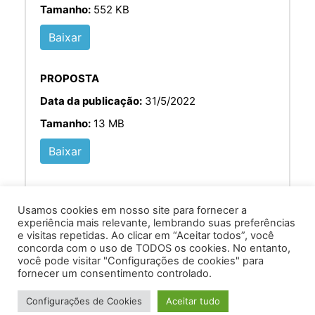
Tamanho:
552 KB
Baixar
PROPOSTA
Data da publicação:
31/5/2022
Tamanho:
13 MB
Baixar
Usamos cookies em nosso site para fornecer a
experiência mais relevante, lembrando suas preferências
e visitas repetidas. Ao clicar em “Aceitar todos”, você
concorda com o uso de TODOS os cookies. No entanto,
você pode visitar "Configurações de cookies" para
Av. Prof. Armando Alves da Silva, nº 1950 - Zacarias,
fornecer um consentimento controlado.
Caratinga - MG - 35302-403 / Tel: (33) 3329 8000
Configurações de Cookies
Aceitar tudo
Desenvolvido por VersaTec