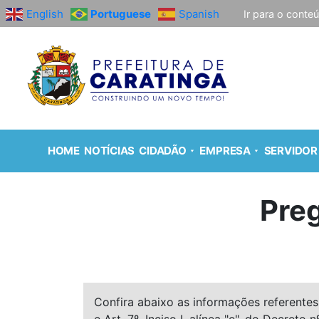
English
Portuguese
Spanish
Ir para o conte
HOME
NOTÍCIAS
CIDADÃO
EMPRESA
SERVIDOR
Pre
Confira abaixo as informações referentes 
e Art. 7º, Inciso I, alínea "e", do Decreto n