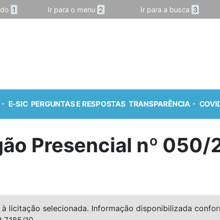
údo
1
Ir para o menu
2
Ir para a busca
3
E-SIC
PERGUNTAS E RESPOSTAS
TRANSPARÊNCIA
COVID
gão Presencial nº 050/
à licitação selecionada. Informação disponibilizada conforme
º 7.185/10.