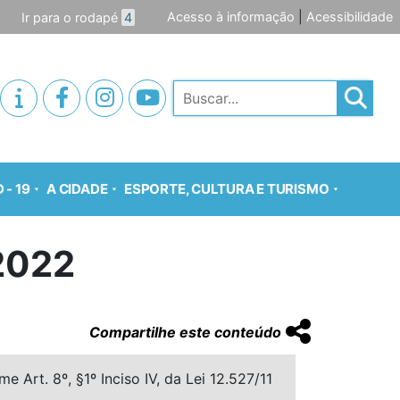
Acesso à informação
|
Acessibilidade
Ir para o rodapé
4
Pesquisar
 - 19
A CIDADE
ESPORTE, CULTURA E TURISMO
2022
Compartilhe este conteúdo
 Art. 8º, §1º Inciso IV, da Lei 12.527/11