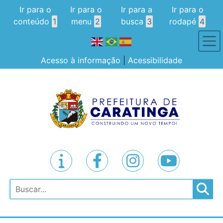
Ir para o
Ir para o
Ir para a
Ir para o
conteúdo
1
menu
2
busca
3
rodapé
4
Acesso à informação
|
Acessibilidade
Pesquisar