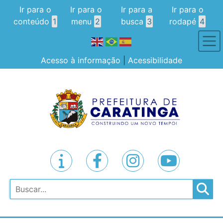
Ir para o
Ir para o
Ir para a
Ir para o
conteúdo
1
menu
2
busca
3
rodapé
4
Acesso à informação
|
Acessibilidade
Pesquisar