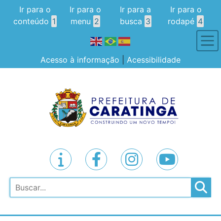
Ir para o
Ir para o
Ir para a
Ir para o
conteúdo
1
menu
2
busca
3
rodapé
4
Acesso à informação
|
Acessibilidade
Pesquisar