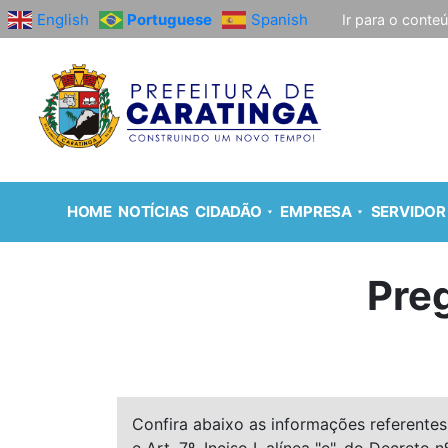
English
Portuguese
Spanish
Ir para o conte
HOME
NOTÍCIAS
CIDADÃO
EMPRESA
SERVIDOR
Pre
Confira abaixo as informações referentes 
e Art. 7º, Inciso I, alínea "e", do Decreto n