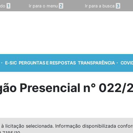
údo
1
Ir para o menu
2
Ir para a busca
3
E-SIC
PERGUNTAS E RESPOSTAS
TRANSPARÊNCIA
COVID
gão Presencial n° 022/
à licitação selecionada. Informação disponibilizada conforme
º 7.185/10.