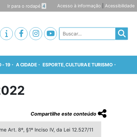
Acesso à informação
|
Acessibilidade
Ir para o rodapé
4
Pesquisar
 - 19
A CIDADE
ESPORTE, CULTURA E TURISMO
2022
Compartilhe este conteúdo
 Art. 8º, §1º Inciso IV, da Lei 12.527/11