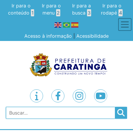
Ir para o
Ir para o
Ir para a
Ir para o
conteúdo
1
menu
2
busca
3
rodapé
4
Acesso à informação
|
Acessibilidade
Pesquisar