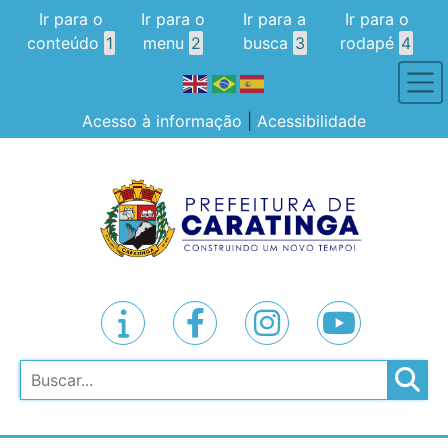
Ir para o
Ir para o
Ir para a
Ir para o
conteúdo
1
menu
2
busca
3
rodapé
4
Acesso à informação
|
Acessibilidade
Pesquisar