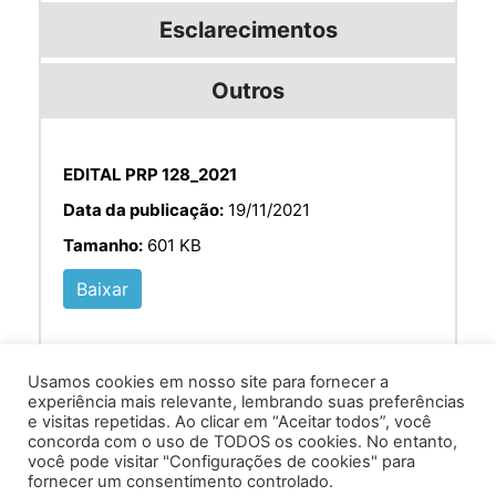
Esclarecimentos
Outros
EDITAL PRP 128_2021
Data da publicação:
19/11/2021
Tamanho:
601 KB
Baixar
Usamos cookies em nosso site para fornecer a
experiência mais relevante, lembrando suas preferências
e visitas repetidas. Ao clicar em “Aceitar todos”, você
concorda com o uso de TODOS os cookies. No entanto,
você pode visitar "Configurações de cookies" para
Av. Prof. Armando Alves da Silva, nº 1950 - Zacarias,
fornecer um consentimento controlado.
Caratinga - MG - 35302-403 / Tel: (33) 3329 8000