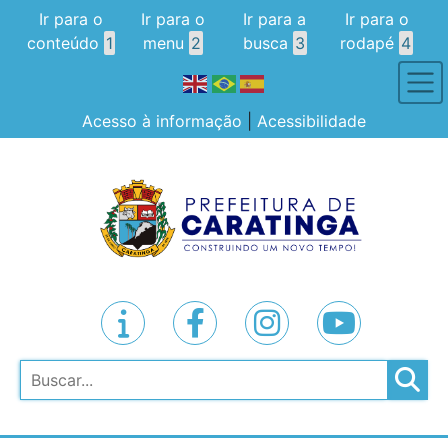
Ir para o
Ir para o
Ir para a
Ir para o
conteúdo
1
menu
2
busca
3
rodapé
4
Acesso à informação
|
Acessibilidade
Pesquisar