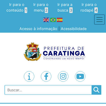
Ir para o
Ir para o
Ir para a
Ir para o
conteúdo
1
menu
2
busca
3
rodapé
4
Acesso à informação
|
Acessibilidade
Pesquisar