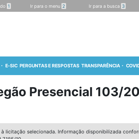
údo
1
Ir para o menu
2
Ir para a busca
3
E-SIC
PERGUNTAS E RESPOSTAS
TRANSPARÊNCIA
COVID
egão Presencial 103/2
à licitação selecionada. Informação disponibilizada conforme
º 7.185/10.