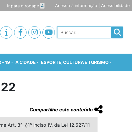
Acesso à informação
|
Acessibilidade
Ir para o rodapé
4
Pesquisar
 - 19
A CIDADE
ESPORTE, CULTURA E TURISMO
022
Compartilhe este conteúdo
 Art. 8º, §1º Inciso IV, da Lei 12.527/11