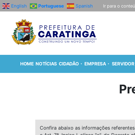
English
Portuguese
Spanish
Ir para o conte
HOME
NOTÍCIAS
CIDADÃO
EMPRESA
SERVIDOR
Pr
Confira abaixo as informações referentes 
e Art. 7º, Inciso I, alínea "e", do Decreto n