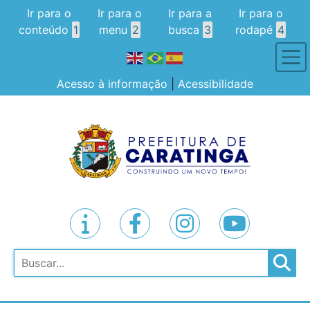
Ir para o
Ir para o
Ir para a
Ir para o
conteúdo
1
menu
2
busca
3
rodapé
4
Acesso à informação
|
Acessibilidade
Pesquisar