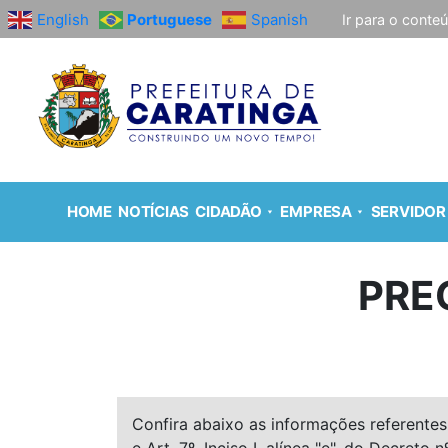
English
Portuguese
Spanish
Ir para o conte
HOME
NOTÍCIAS
CIDADÃO
EMPRESA
SERVIDOR
PRE
Confira abaixo as informações referentes 
e Art. 7º, Inciso I, alínea "e", do Decreto n