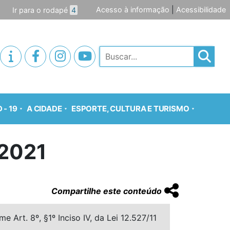
Acesso à informação
|
Acessibilidade
Ir para o rodapé
4
Pesquisar
 - 19
A CIDADE
ESPORTE, CULTURA E TURISMO
2021
Compartilhe este conteúdo
 Art. 8º, §1º Inciso IV, da Lei 12.527/11