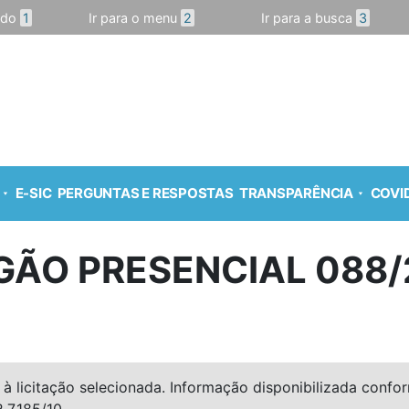
údo
1
Ir para o menu
2
Ir para a busca
3
E-SIC
PERGUNTAS E RESPOSTAS
TRANSPARÊNCIA
COVID
GÃO PRESENCIAL 088/
à licitação selecionada. Informação disponibilizada conforme
º 7.185/10.