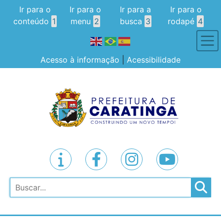
Ir para o
Ir para o
Ir para a
Ir para o
conteúdo
1
menu
2
busca
3
rodapé
4
Acesso à informação
|
Acessibilidade
Pesquisar