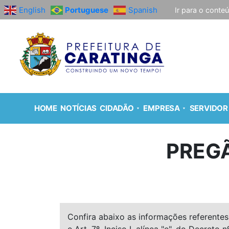
English
Portuguese
Spanish
Ir para o conte
HOME
NOTÍCIAS
CIDADÃO
EMPRESA
SERVIDOR
PREGÃ
Confira abaixo as informações referentes 
e Art. 7º, Inciso I, alínea "e", do Decreto n