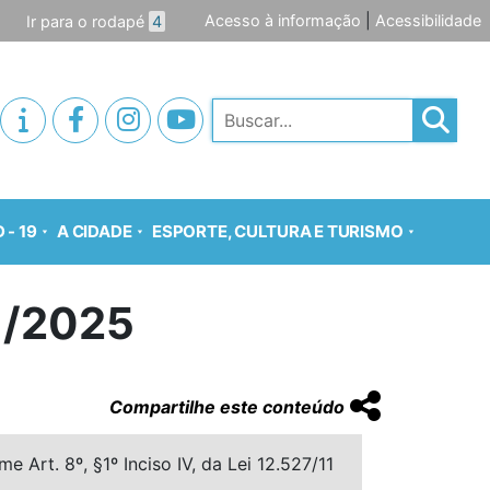
Acesso à informação
|
Acessibilidade
Ir para o rodapé
4
Pesquisar
 - 19
A CIDADE
ESPORTE, CULTURA E TURISMO
1/2025
Compartilhe este conteúdo
 Art. 8º, §1º Inciso IV, da Lei 12.527/11