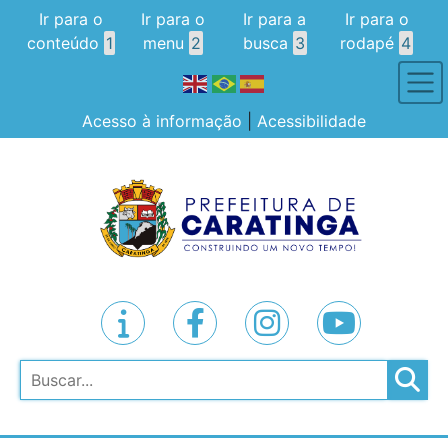
Ir para o
Ir para o
Ir para a
Ir para o
conteúdo
1
menu
2
busca
3
rodapé
4
Acesso à informação
|
Acessibilidade
Pesquisar