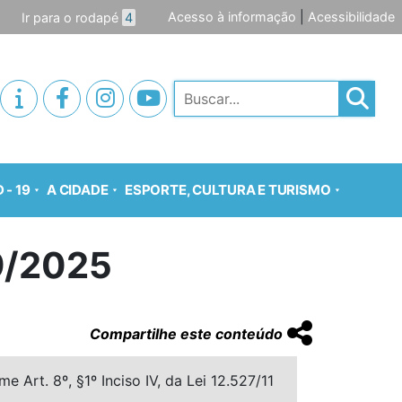
Acesso à informação
|
Acessibilidade
Ir para o rodapé
4
Pesquisar
 - 19
A CIDADE
ESPORTE, CULTURA E TURISMO
9/2025
Compartilhe este conteúdo
 Art. 8º, §1º Inciso IV, da Lei 12.527/11