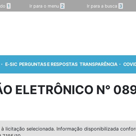
údo
1
Ir para o menu
2
Ir para a busca
3
E-SIC
PERGUNTAS E RESPOSTAS
TRANSPARÊNCIA
COVID
O ELETRÔNICO N° 08
à licitação selecionada. Informação disponibilizada conforme
º 7.185/10.