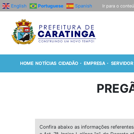
English
Portuguese
Spanish
Ir para o conte
HOME
NOTÍCIAS
CIDADÃO
EMPRESA
SERVIDOR
PREGÃ
Confira abaixo as informações referentes 
e Art. 7º, Inciso I, alínea "e", do Decreto n