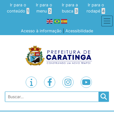
Ir para o
Ir para o
Ir para a
Ir para o
conteúdo
1
menu
2
busca
3
rodapé
4
Acesso à informação
|
Acessibilidade
Pesquisar