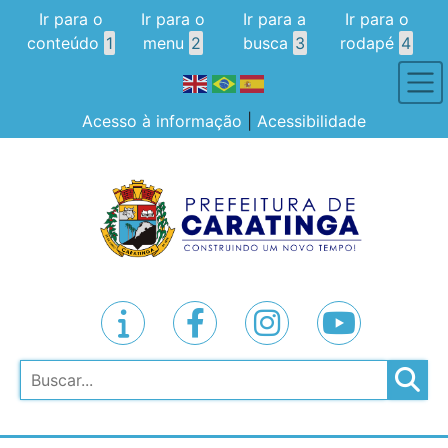
Ir para o
Ir para o
Ir para a
Ir para o
conteúdo
1
menu
2
busca
3
rodapé
4
Acesso à informação
|
Acessibilidade
Pesquisar