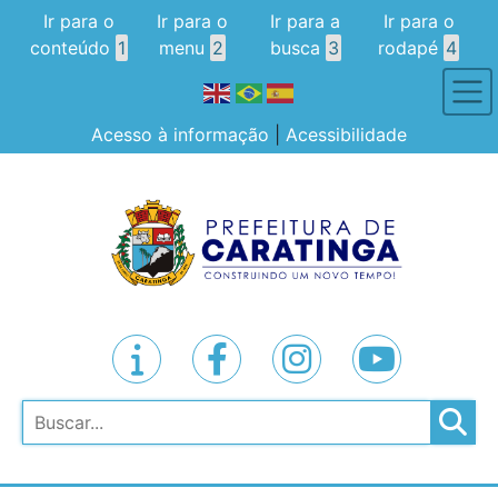
Ir para o
Ir para o
Ir para a
Ir para o
conteúdo
1
menu
2
busca
3
rodapé
4
Acesso à informação
|
Acessibilidade
Pesquisar