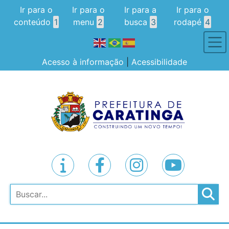
Ir para o
Ir para o
Ir para a
Ir para o
conteúdo
1
menu
2
busca
3
rodapé
4
Acesso à informação
|
Acessibilidade
Pesquisar