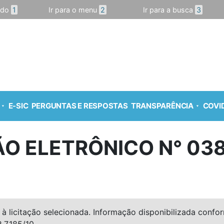
údo
1
Ir para o menu
2
Ir para a busca
3
E-SIC
PERGUNTAS E RESPOSTAS
TRANSPARÊNCIA
COVID
O ELETRÔNICO N° 03
à licitação selecionada. Informação disponibilizada conforme
º 7.185/10.