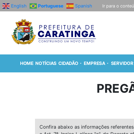
English
Portuguese
Spanish
Ir para o conte
HOME
NOTÍCIAS
CIDADÃO
EMPRESA
SERVIDOR
PREGÃ
Confira abaixo as informações referentes 
e Art. 7º, Inciso I, alínea "e", do Decreto n