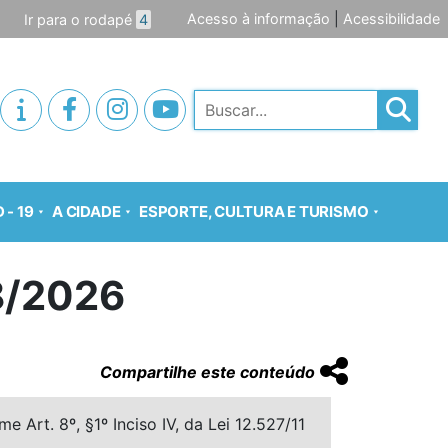
Acesso à informação
|
Acessibilidade
Ir para o rodapé
4
Pesquisar
 - 19
A CIDADE
ESPORTE, CULTURA E TURISMO
8/2026
Compartilhe este conteúdo
 Art. 8º, §1º Inciso IV, da Lei 12.527/11