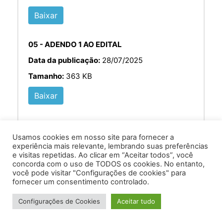
Baixar
05 - ADENDO 1 AO EDITAL
Data da publicação:
28/07/2025
Tamanho:
363 KB
Baixar
Usamos cookies em nosso site para fornecer a
experiência mais relevante, lembrando suas preferências
e visitas repetidas. Ao clicar em “Aceitar todos”, você
concorda com o uso de TODOS os cookies. No entanto,
você pode visitar "Configurações de cookies" para
Av. Prof. Armando Alves da Silva, nº 1950 - Zacarias,
fornecer um consentimento controlado.
Caratinga - MG - 35302-403 / Tel: (33) 3329 8000
Configurações de Cookies
Aceitar tudo
Desenvolvido por VersaTec