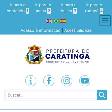
Ir para o
Ir para o
Ir para a
Ir para o
conteúdo
1
menu
2
busca
3
rodapé
4
Acesso à informação
|
Acessibilidade
Pesquisar