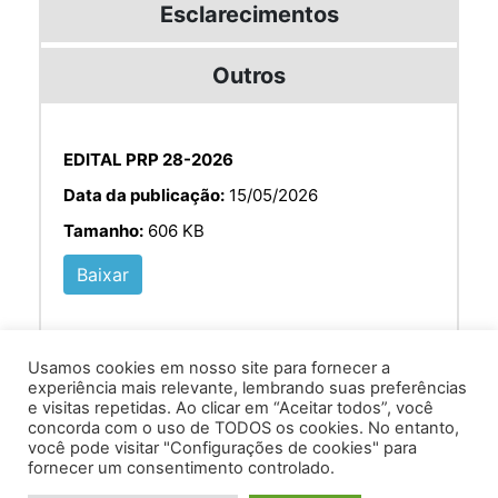
Esclarecimentos
Outros
EDITAL PRP 28-2026
Data da publicação:
15/05/2026
Tamanho:
606 KB
Baixar
Usamos cookies em nosso site para fornecer a
experiência mais relevante, lembrando suas preferências
e visitas repetidas. Ao clicar em “Aceitar todos”, você
concorda com o uso de TODOS os cookies. No entanto,
você pode visitar "Configurações de cookies" para
Av. Prof. Armando Alves da Silva, nº 1950 - Zacarias,
fornecer um consentimento controlado.
Caratinga - MG - 35302-403 / Tel: (33) 3329 8000