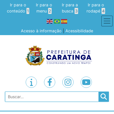
Ir para o
Ir para o
Ir para a
Ir para o
conteúdo
1
menu
2
busca
3
rodapé
4
Acesso à informação
|
Acessibilidade
Pesquisar