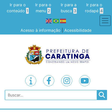
Ir para o
Ir para o
Ir para a
Ir para o
conteúdo
1
menu
2
busca
3
rodapé
4
Acesso à informação
|
Acessibilidade
Pesquisar