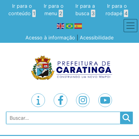
Ir para o
Ir para o
Ir para a
Ir para o
conteúdo
1
menu
2
busca
3
rodapé
4
Acesso à informação
|
Acessibilidade
Pesquisar