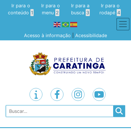
Ir para o
Ir para o
Ir para a
Ir para o
conteúdo
1
menu
2
busca
3
rodapé
4
Acesso à informação
|
Acessibilidade
Pesquisar