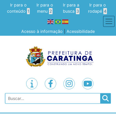
Ir para o
Ir para o
Ir para a
Ir para o
conteúdo
1
menu
2
busca
3
rodapé
4
Acesso à informação
|
Acessibilidade
Pesquisar