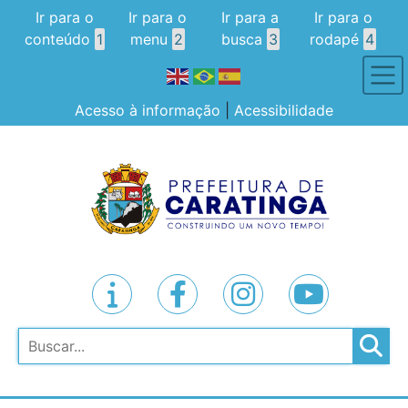
Ir para o
Ir para o
Ir para a
Ir para o
conteúdo
1
menu
2
busca
3
rodapé
4
Acesso à informação
|
Acessibilidade
Pesquisar