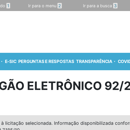
údo
1
Ir para o menu
2
Ir para a busca
3
E-SIC
PERGUNTAS E RESPOSTAS
TRANSPARÊNCIA
COVID
GÃO ELETRÔNICO 92/
à licitação selecionada. Informação disponibilizada conforme
º 7.185/10.