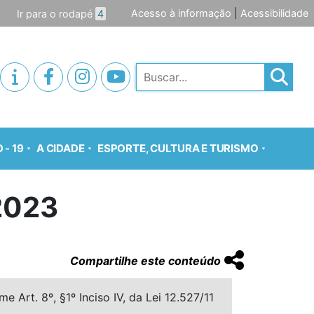
Acesso à informação
|
Acessibilidade
Ir para o rodapé
4
Pesquisar
 - 19
A CIDADE
ESPORTE, CULTURA E TURISMO
2023
Compartilhe este conteúdo
 Art. 8º, §1º Inciso IV, da Lei 12.527/11