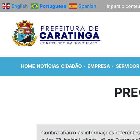
English
Portuguese
Spanish
Ir para o conte
HOME
NOTÍCIAS
CIDADÃO
EMPRESA
SERVIDOR
PRE
Confira abaixo as informações referentes 
e Art. 7º, Inciso I, alínea "e", do Decreto n