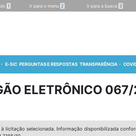
údo
1
Ir para o menu
2
Ir para a busca
3
E-SIC
PERGUNTAS E RESPOSTAS
TRANSPARÊNCIA
COVID
GÃO ELETRÔNICO 067/
à licitação selecionada. Informação disponibilizada conforme
º 7.185/10.