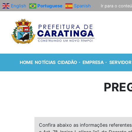
English
Portuguese
Spanish
Ir para o conte
HOME
NOTÍCIAS
CIDADÃO
EMPRESA
SERVIDOR
PRE
Confira abaixo as informações referentes 
e Art. 7º, Inciso I, alínea "e", do Decreto n