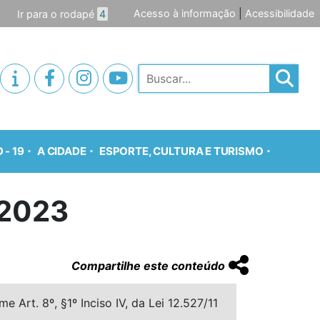
Acesso à informação
|
Acessibilidade
Ir para o rodapé
4
Pesquisar
 - 19
A CIDADE
ESPORTE, CULTURA E TURISMO
2023
Compartilhe este conteúdo
 Art. 8º, §1º Inciso IV, da Lei 12.527/11