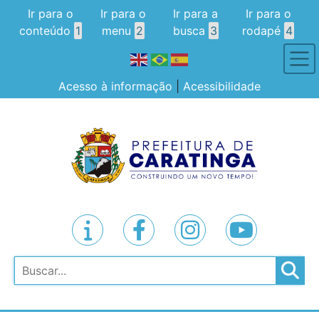
Ir para o
Ir para o
Ir para a
Ir para o
conteúdo
1
menu
2
busca
3
rodapé
4
Acesso à informação
|
Acessibilidade
Pesquisar