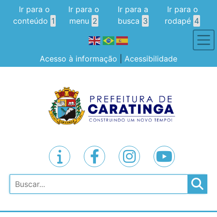
Ir para o
Ir para o
Ir para a
Ir para o
conteúdo
1
menu
2
busca
3
rodapé
4
Acesso à informação
|
Acessibilidade
Pesquisar