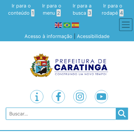
Ir para o
Ir para o
Ir para a
Ir para o
conteúdo
1
menu
2
busca
3
rodapé
4
Acesso à informação
|
Acessibilidade
Pesquisar