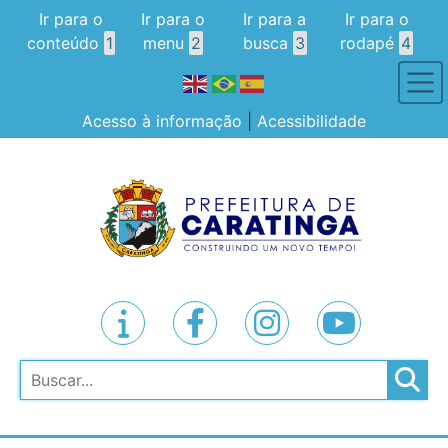
Ir para o
Ir para o
Ir para a
Ir para o
conteúdo
1
menu
2
busca
3
rodapé
4
Acesso à informação
|
Acessibilidade
Pesquisar