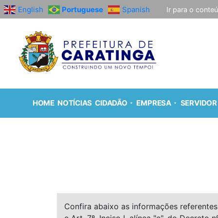
English
Portuguese
Spanish
Ir para o conte
HOME
NOTÍCIAS
CIDADÃO
EMPRESA
SERVIDOR
Confira abaixo as informações referentes 
e Art. 7º, Inciso I, alínea "e", do Decreto n