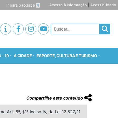
Acesso à informação
|
Acessibilidade
Ir para o rodapé
4
Pesquisar
 - 19
A CIDADE
ESPORTE, CULTURA E TURISMO
Compartilhe este conteúdo
 Art. 8º, §1º Inciso IV, da Lei 12.527/11