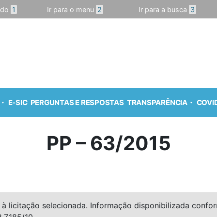
údo
1
Ir para o menu
2
Ir para a busca
3
E-SIC
PERGUNTAS E RESPOSTAS
TRANSPARÊNCIA
COVID
PP – 63/2015
à licitação selecionada. Informação disponibilizada conforme
º 7.185/10.