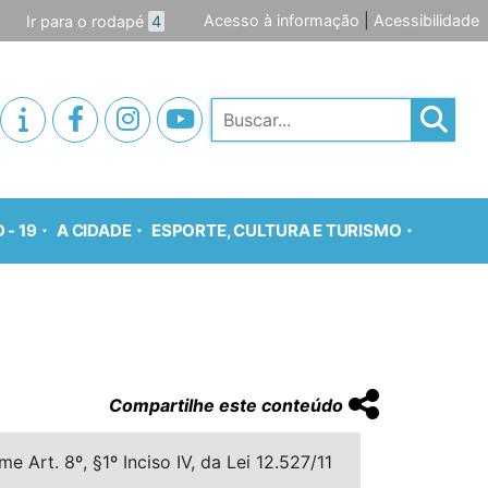
Acesso à informação
|
Acessibilidade
Ir para o rodapé
4
Pesquisar
 - 19
A CIDADE
ESPORTE, CULTURA E TURISMO
Compartilhe este conteúdo
 Art. 8º, §1º Inciso IV, da Lei 12.527/11