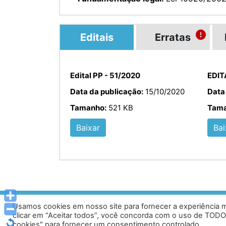
Editais
Erratas
Edital PP - 51/2020
EDIT
Data da publicação:
15/10/2020
Data
Tamanho:
521 KB
Tama
Baixar
Bai
Usamos cookies em nosso site para fornecer a experiência ma
Av. Prof. Armando Alves da Silva, nº 1950 - Zacar
clicar em “Aceitar todos”, você concorda com o uso de TODO
Tel: (33) 3329 800
cookies" para fornecer um consentimento controlado.