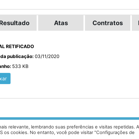
Resultado
Atas
Contratos
AL RETIFICADO
 da publicação:
03/11/2020
nho:
533 KB
xar
is relevante, lembrando suas preferências e visitas repetidas. 
ias, Caratinga - MG - 35302-403 /
Desen
S os cookies. No entanto, você pode visitar "Configurações de
0