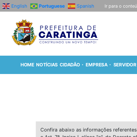
English
Portuguese
Spanish
Ir para o conte
HOME
NOTÍCIAS
CIDADÃO
EMPRESA
SERVIDOR
Confira abaixo as informações referentes 
e Art. 7º, Inciso I, alínea "e", do Decreto n