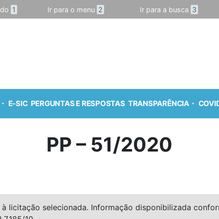
údo
1
Ir para o menu
2
Ir para a busca
3
E-SIC
PERGUNTAS E RESPOSTAS
TRANSPARÊNCIA
COVID
PP – 51/2020
à licitação selecionada. Informação disponibilizada conforme
º 7.185/10.