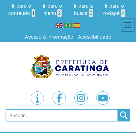
Ir para o
Ir para o
Ir para a
Ir para o
conteúdo
1
menu
2
busca
3
rodapé
4
Acesso à informação
|
Acessibilidade
Pesquisar