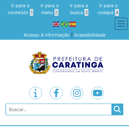
Ir para o
Ir para o
Ir para a
Ir para o
conteúdo
1
menu
2
busca
3
rodapé
4
Acesso à informação
|
Acessibilidade
Pesquisar