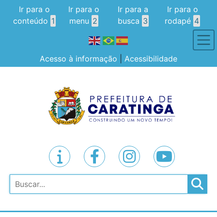
Ir para o
Ir para o
Ir para a
Ir para o
conteúdo
1
menu
2
busca
3
rodapé
4
Acesso à informação
|
Acessibilidade
Pesquisar