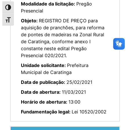
Modalidade da licitação:
Pregão
Alternar alto contraste
Presencial
Objeto:
REGISTRO DE PREÇO para
Alternar tamanho da fonte
aquisição de pranchões, para reforma
de pontes de madeiras na Zonal Rural
de Caratinga, conforme anexo I
constante neste edital Pregão
Presencial 020/2021.
Unidade solicitante:
Prefeitura
Municipal de Caratinga
Data de publicação:
25/02/2021
Data de abertura:
11/03/2021
Horário de abertura:
13:00
Fundamentação legal:
Lei 10520/2002