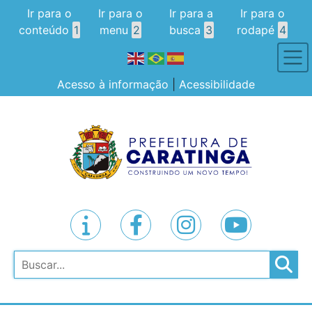
Ir para o
Ir para o
Ir para a
Ir para o
conteúdo
1
menu
2
busca
3
rodapé
4
Acesso à informação
|
Acessibilidade
Pesquisar