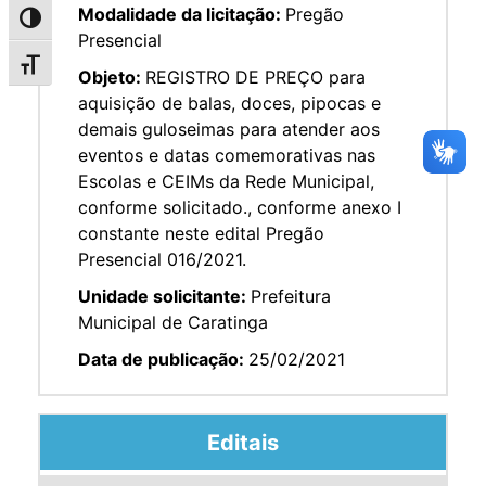
Modalidade da licitação:
Pregão
Alternar alto contraste
Presencial
Alternar tamanho da fonte
Objeto:
REGISTRO DE PREÇO para
aquisição de balas, doces, pipocas e
demais guloseimas para atender aos
eventos e datas comemorativas nas
Escolas e CEIMs da Rede Municipal,
conforme solicitado., conforme anexo I
constante neste edital Pregão
Presencial 016/2021.
Unidade solicitante:
Prefeitura
Municipal de Caratinga
Data de publicação:
25/02/2021
Editais